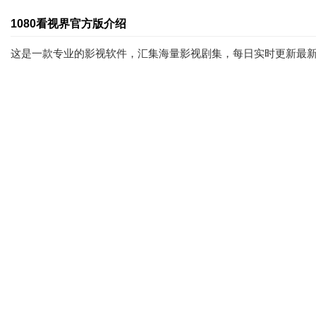
1080看视界官方版介绍
这是一款专业的影视软件，汇集海量影视剧集，每日实时更新最