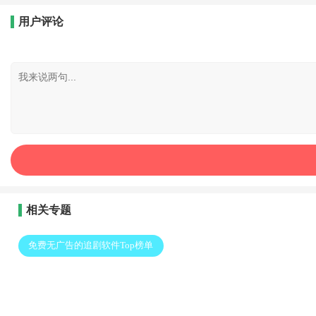
用户评论
相关专题
免费无广告的追剧软件Top榜单