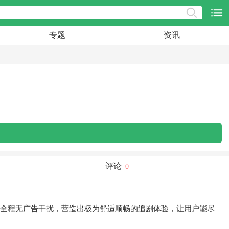
专题
资讯
评论
0
畅，全程无广告干扰，营造出极为舒适顺畅的追剧体验，让用户能尽