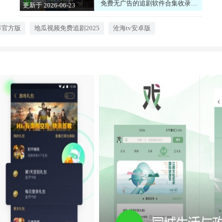
免费无广告的追剧软件合集收录的
更新于 2026-06-23
都是真正清爽的看片工具，没有烦
16:10:04
人的贴片广告，也不用为了去广告
充值会员。打开就能直接看，画质
界官方版
地瓜视频免费追剧2025
沧海tv安卓版
清晰，播放流畅，无论是热门新剧
还是经典老片，都能快速找到资
源。告别广告打断，让你一口气追
完整部剧，享受纯粹的观影体验。