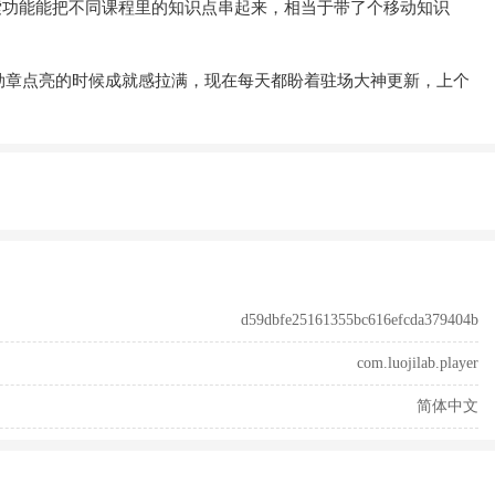
索功能能把不同课程里的知识点串起来，相当于带了个移动知识
勋章点亮的时候成就感拉满，现在每天都盼着驻场大神更新，上个
d59dbfe25161355bc616efcda379404b
com.luojilab.player
简体中文