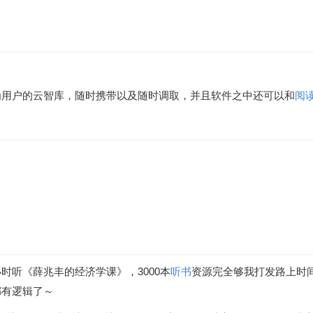
为用户的云智库，随时携带以及随时调取，并且软件之中还可以和
阅
听《薛兆丰的经济学课》，3000本
听书
资源完全够我打发路上时间
都有逻辑了～