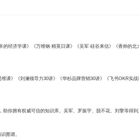
丰的经济学课》《万维钢·精英日课》《吴军·硅谷来信》《香帅的北
思维课》《刘澜领导力30讲》《华杉品牌营销30讲》《飞书OKR
，助你拥有权威可信的知识库。吴军、罗振宇、脱不花、刘擎等得到
知识图谱。