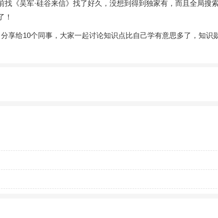
前找《吴军·硅谷来信》找了好久，没想到得到独家有，而且全局搜
了！
分享给10个同事，大家一起讨论知识点比自己学有意思多了，知识