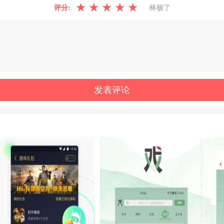
★
★
★
★
★
评分:
棒极了